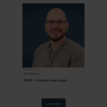
Trivsel
Underviser:
Peter Bilgrav
KRAP - Arbejde med angst
Kategorier:
Læs mere