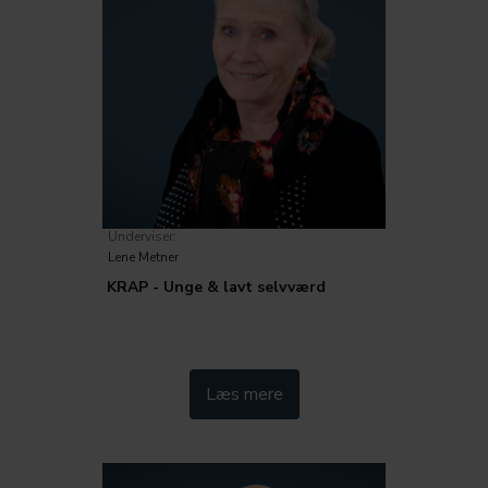
Underviser:
Lene Metner
KRAP - Unge & lavt selvværd
Kategorier:
Læs mere
Metode
Trivsel