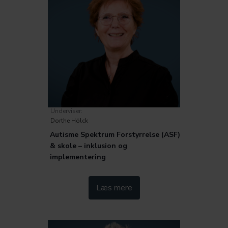
Underviser:
Dorthe Hölck
Autisme Spektrum Forstyrrelse (ASF)
& skole – inklusion og
implementering
Kategorier:
Læs mere
Pædagogik
Inklusion og særlige behov