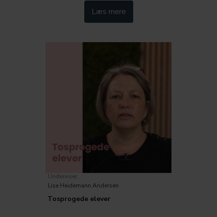
Kategorier:
Læs mere
Pædagogik
Trivsel
Underviser:
Lise Heidemann Andersen
Tosprogede elever