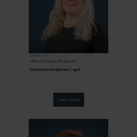
Underviser:
Helle Overballe Mogensen
Orkestermodellen i spil
Kategorier:
Læs mere
Metode
Pædagogik
Inklusion og særlige behov