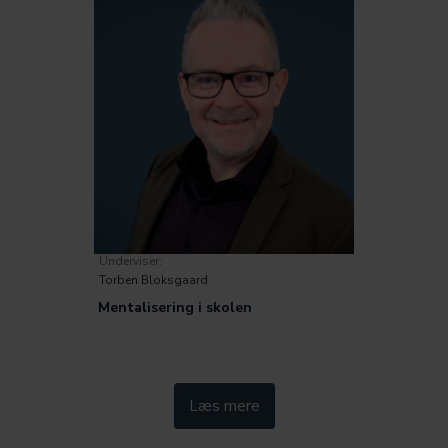
Underviser:
Torben Bloksgaard
Mentalisering i skolen
Kategorier:
Læs mere
Pædagogik