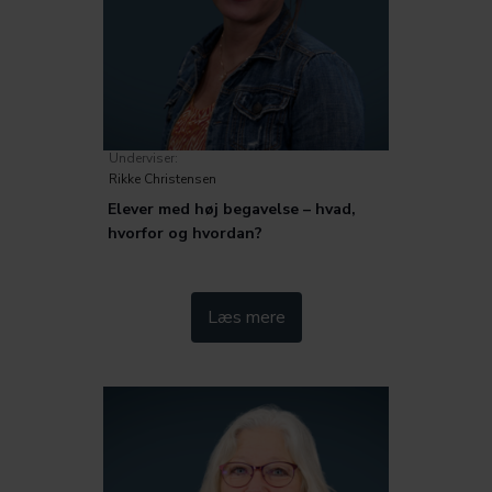
Underviser:
Rikke Christensen
Elever med høj begavelse – hvad,
hvorfor og hvordan?
Kategorier:
Læs mere
Inklusion og særlige behov