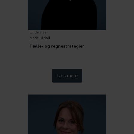
Underviser:
Marie Uldall
Tælle- og regnestrategier
Kategorier:
Læs mere
Uddannelse og vejledning
Metode
Pædagogik
Fag og didaktik