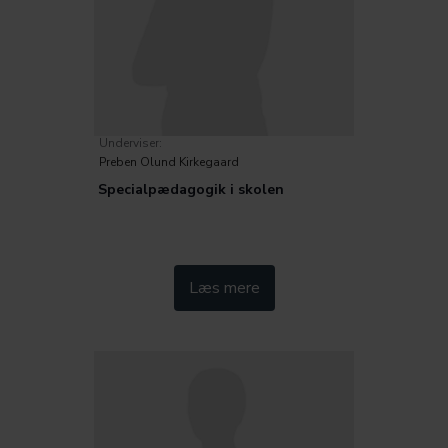
Underviser:
Preben Olund Kirkegaard
Specialpædagogik i skolen
Kategorier:
Læs mere
Inklusion og særlige behov
Pædagogik
Fag og didaktik