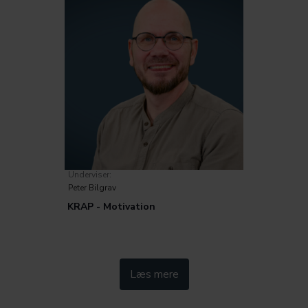
Underviser:
Peter Bilgrav
KRAP - Motivation
Kategorier:
Læs mere
Pædagogik
Metode