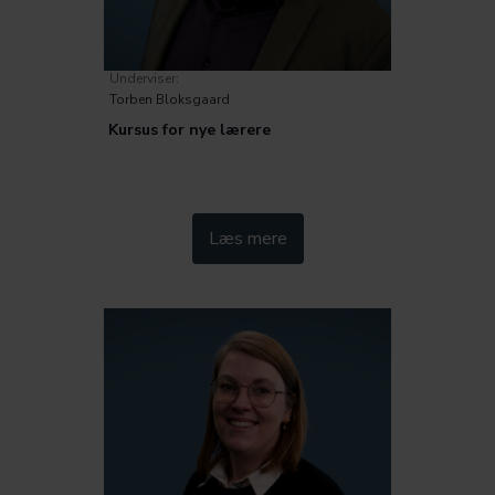
Underviser:
Torben Bloksgaard
Kursus for nye lærere
Kategorier:
Læs mere
Inklusion og særlige behov
Lærerrollen
Samarbejde
Lovgivning