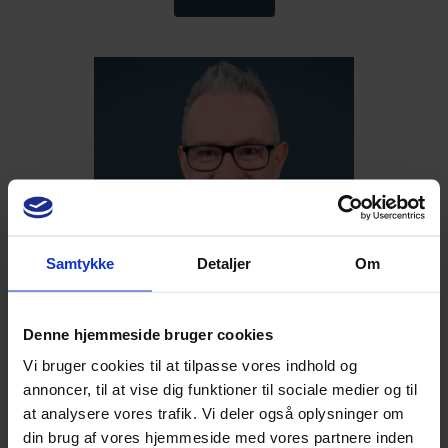
Inklusion og særlige behov
Fag og didaktik
Samtykke
Detaljer
Om
Denne hjemmeside bruger cookies
Underviser:
Torben Bloksgaard
Vi bruger cookies til at tilpasse vores indhold og
Håndtering af udadreagerende og
annoncer, til at vise dig funktioner til sociale medier og til
forstyrrende adfærd i klassen
at analysere vores trafik. Vi deler også oplysninger om
din brug af vores hjemmeside med vores partnere inden