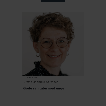
Inklusion og særlige behov
Metode
Trivsel
Underviser:
Grethe Lindbjerg Sørensen
Gode samtaler med unge