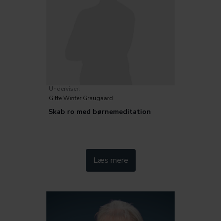
Underviser:
Gitte Winter Graugaard
Skab ro med børnemeditation
Kategorier:
Læs mere
Pædagogik
Metode
Trivsel