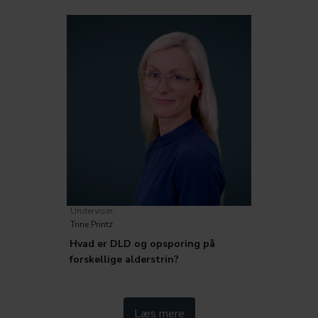
Metode
Trivsel
Underviser:
Trine Printz
Hvad er DLD og opsporing på
forskellige alderstrin?
Kategorier:
Læs mere