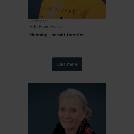
Underviser:
Helle Rabøl Hansen
Mobning - socialt forstået
Kategorier:
Læs mere
Trivsel