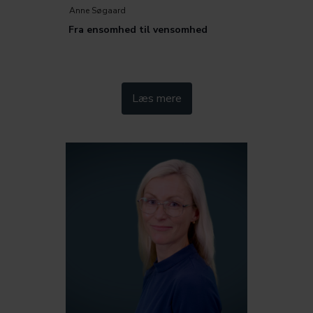
Anne Søgaard
Fra ensomhed til vensomhed
Kategorier:
Læs mere
Metode
Trivsel