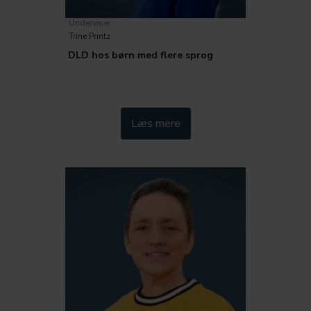
Underviser:
Trine Printz
DLD hos børn med flere sprog
Kategorier:
Læs mere
Inklusion og særlige behov
Fag og didaktik