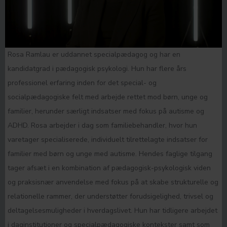
Rosa Ramlau er uddannet specialpædagog og har en
kandidatgrad i pædagogisk psykologi. Hun har flere års
professionel erfaring inden for det special- og
socialpædagogiske felt med arbejde rettet mod børn, unge og
familier, herunder særligt indsatser med fokus på autisme og
ADHD. Rosa arbejder i dag som familiebehandler, hvor hun
varetager specialiserede, individuelt tilrettelagte indsatser for
familier med børn og unge med autisme. Hendes faglige tilgang
tager afsæt i en kombination af pædagogisk-psykologisk viden
og praksisnær anvendelse med fokus på at skabe strukturelle og
relationelle rammer, der understøtter forudsigelighed, trivsel og
deltagelsesmuligheder i hverdagslivet. Hun har tidligere arbejdet
i daginstitutioner og specialpædagogiske kontekster samt som