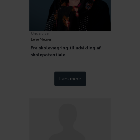
Underviser:
Lene Metner
Fra skolevægring til udvikling af
skolepotentiale
Kategorier:
Læs mere
Trivsel