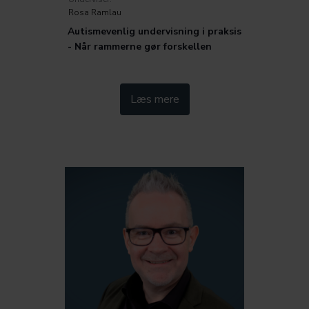
Rosa Ramlau
Autismevenlig undervisning i praksis
- Når rammerne gør forskellen
Kategorier:
Læs mere
Inklusion og særlige behov
Pædagogik
Trivsel