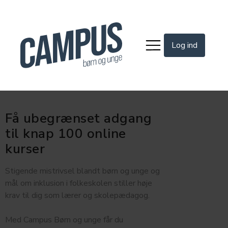
Log ind
Få ubegrænset adgang
til knap 100 online
kurser
Stigende mistrivsel blandt børn og unge og
mål om inklusion i folkeskolen stiller høje
krav til dig som lærer og skolepædagog.
Med Campus Børn og unge får du