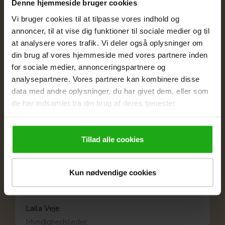
Denne hjemmeside bruger cookies
samme grundlæggende viden."
Vi bruger cookies til at tilpasse vores indhold og
annoncer, til at vise dig funktioner til sociale medier og til
Malene Maria Bøggild
at analysere vores trafik. Vi deler også oplysninger om
Souschef og afdelingsleder,
din brug af vores hjemmeside med vores partnere inden
Korup Skole
for sociale medier, annonceringspartnere og
analysepartnere. Vores partnere kan kombinere disse
data med andre oplysninger, du har givet dem, eller som
de har indsamlet fra din brug af deres tjenester.
"Den fleksible tilgang til opkvalificering gør
det muligt at tilpasse læringen til
Tillad alle cookies
medarbejdernes behov og tid, så både deres
faglighed og vores sagsbehandling styrkes."
Kun nødvendige cookies
Laila Veje
Myndighedsleder,