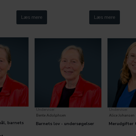
ategorier:
Læs mere
Kategorier:
Læs mere
 Børn
Social Børn
Underviser:
Underviser:
Bente Adolphsen
Alice Johansen
mål, barnets
Barnets lov - undersøgelser
Merudgifter 