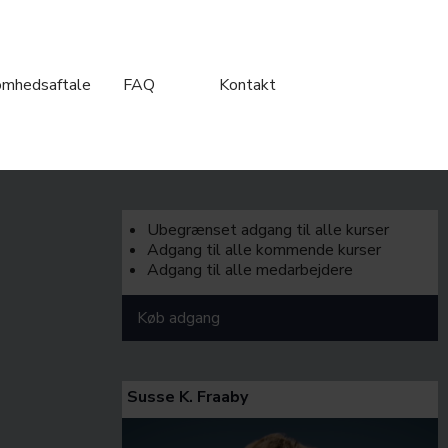
omhedsaftale
FAQ
Kontakt
Ubegrænset adgang til alle kurser
Adgang til alle kommende kurser
Adgang til alle medarbejdere
Køb adgang
Susse K. Fraaby