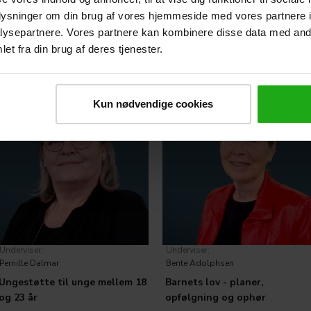
oplysninger om din brug af vores hjemmeside med vores partnere i
ysepartnere. Vores partnere kan kombinere disse data med andr
ategorier:
Læs mere
Kategorier:
Læs mere
et fra din brug af deres tjenester.
 Børn
Social Børn
Kun nødvendige cookies
Underviser:
Underviser:
Pernille Dalmar
Bente Adolphsen
Ungestøtte til unge mellem 18
Barnets lov - planer,
og 23 år
opfølgning og ophør