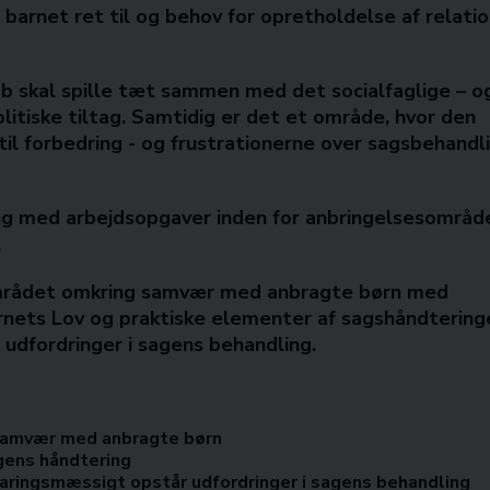
barnet ret til og behov for opretholdelse af relatio
b skal spille tæt sammen med det socialfaglige – o
olitiske tiltag. Samtidig er det et område, hvor den
l forbedring - og frustrationerne over sagsbehandl
ng med arbejdsopgaver inden for anbringelsesområde
.
området omkring samvær med anbragte børn med
rnets Lov og praktiske elementer af sagshåndtering
 udfordringer i sagens behandling.
 samvær med anbragte børn
gens håndtering
ringsmæssigt opstår udfordringer i sagens behandling