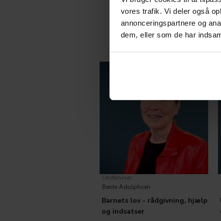
vores trafik. Vi deler også 
annonceringspartnere og anal
Kategorier:
Læs mere
K
dem, eller som de har indsaml
Social Børn
Social
Underviser:
Bente Adolphsen
Barnets lov - rådgivning, hjælp
og indsatser