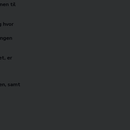
nen til
g hvor
ingen
t, er
en, samt