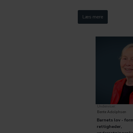
Kategorier:
Læs mere
K
Social Børn
Social
Underviser:
Bente Adolphsen
Barnets lov - for
rettigheder,