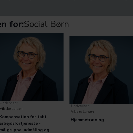
n for:
Social Børn
Underviser:
Underviser:
Vibeke Larsen
Vibeke Larsen
Kompensation for tabt
Hjemmetræning
arbejdsfortjeneste -
målgruppe, udmåling og