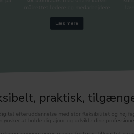
is på
socialområdet med online kurser
kurs
målrettet ledere og medarbejdere
lær
Læs mere
ksibelt, praktisk, tilgænge
digital efteruddannelse med stor fleksibilitet og høj fag
om ønsker at holde dig ajour og udvikle dine profession
verdagen igennem vores mange features tilknyttet vor