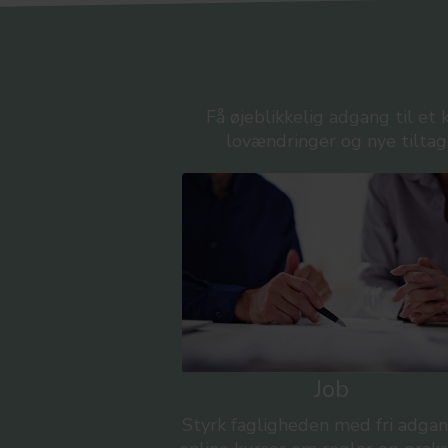
Få øjeblikkelig adgang til e
lovændringer og nye tiltag
Job
Styrk fagligheden med fri adgan