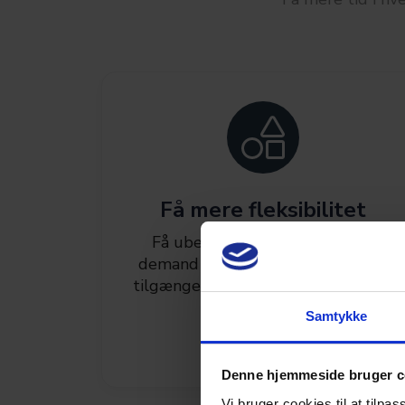
Få mere fleksibilitet
Få ubegrænset adgang til on-
demand online efteruddannelse -
tilgængeligt 24/7 - uanset hvor du
befinder dig.
Samtykke
Denne hjemmeside bruger c
Vi bruger cookies til at tilpas