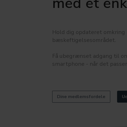
med et enke
Hold dig opdateret omkring ny
bæskeftigelsesområdet.
Få ubegrænset adgang til onl
smartphone - når det passer
Dine medlemsfordele
Ud