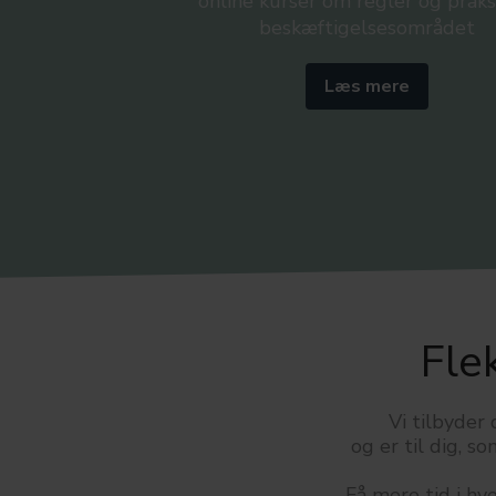
online kurser om regler og praks
beskæftigelsesområdet
Læs mere
Fle
Vi tilbyder 
og er til dig, s
Få mere tid i h