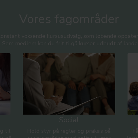
Vores fagområder
t konstant voksende kursusudvalg, som løbende opdate
. Som medlem kan du frit tilgå kurser udbudt af lande
Social
g til
Hold styr på regler og praksis på
Få