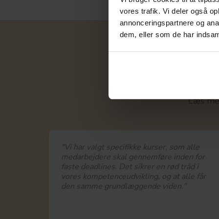
vores trafik. Vi deler også 
annonceringspartnere og anal
dem, eller som de har indsaml
D
Vi stræber hele ti
Læs mer
"Vi har valgt specifikke kurser, som alle
medarbejdere skal gennemføre inden for
faste deadlines. Det sikrer en rød tråd i
vores kompetenceudvikling, og at alle får
den samme grundlæggende viden."