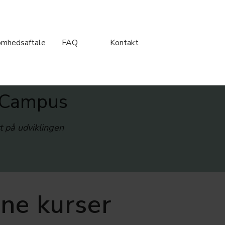
omhedsaftale
FAQ
Kontakt
t Campus
t på udviklingen
ine kurser