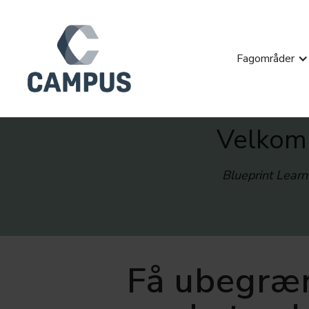
Fagområder
Velkomm
Blueprint Learn
Få ubegræn