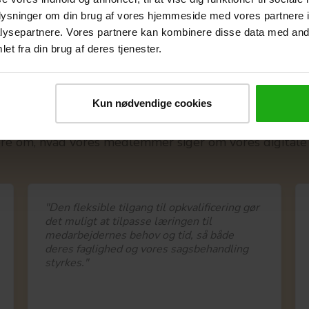
oplysninger om din brug af vores hjemmeside med vores partnere i
ysepartnere. Vores partnere kan kombinere disse data med andr
et fra din brug af deres tjenester.
et siger vores medlemm
Kun nødvendige cookies
den efter at tilbyde vores medlemmer efteruddannelse a
e om, hvad vores medlemmer siger om vores digitale 
"Den fleksible tilgang til opkvalificering gør
det muligt at tilpasse læringen til
medarbejdernes behov og tid, så både
deres faglighed og vores sagsbehandling
styrkes."