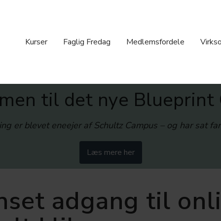
Kurser
Faglig Fredag
Medlemsfordele
Virks
en til det nye Blueprin
ing er blevet eneejer af Schultz Campus – og har sat far
Læs mere her
set adgang til onl