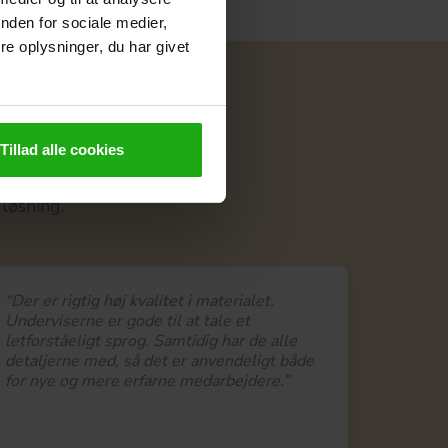
nden for sociale medier,
e oplysninger, du har givet
er
Tillad alle cookies
f højeste kvalitet.
løsning.
“Der er rigtig høj kvalitet i materialet.
Underviserne er gode til at tale et
letforståeligt sprog. Samtidig har de alle
detaljerne med, så det er anvendeligt både
for nye og mere erfarne medarbejdere.”